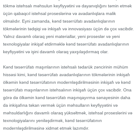
tökmə istehsalı məhsulun keyfiyyətini və dayanıqlığını təmin etmək
üçün qabaqcıl istehsal proseslərinə və avadanlıqlara malik
olmalıdır. Eyni zamanda, kənd təsərrüfatı avadanlıqlarının
tökmələrinin tədqiqi və inkişafı və innovasiyası üçün də çox vacibdir.
Yalnız davamlı olaraq yeni materiallar, yeni proseslər və yeni
texnologiyalar inkişaf etdirməklə kənd təsərrüfatı avadanlıqlarının
keyfiyyətini və işini davamlı olaraq yaxşılaşdırmaq olar.
Kənd təsərrüfatı maşınlarının istehsalı tədarük zəncirinin mühüm
hissəsi kimi, kənd təsərrüfatı avadanlıqlarının tökmələrinin inkişafı
ölkəmin kənd təsərrüfatının modernləşdirilməsinin inkişafı və kənd
təsərrüfatı maşınlarının istehsalının inkişafı üçün çox vacibdir. Ona
görə də ölkəmin kənd təsərrüfatı maşınqayırma sənayesinin daha
da inkişafına təkan vermək üçün məhsulların keyfiyyətini və
məhsuldarlığını davamlı olaraq yüksəltmək, istehsal proseslərini və
texnologiyalarını yeniləşdirmək, kənd təsərrüfatının
modernləşdirilməsinə xidmət etmək lazımdır.