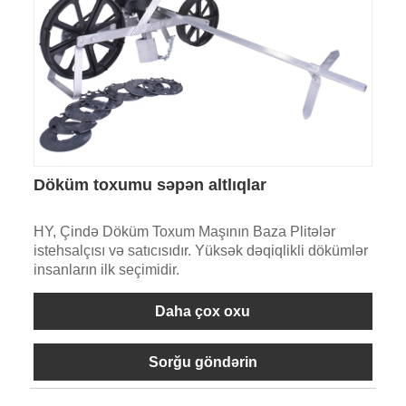
Döküm toxumu səpən altlıqlar
HY, Çində Döküm Toxum Maşının Baza Plitələr
istehsalçısı və satıcısıdır. Yüksək dəqiqlikli dökümlər
insanların ilk seçimidir.
Daha çox oxu
Sorğu göndərin