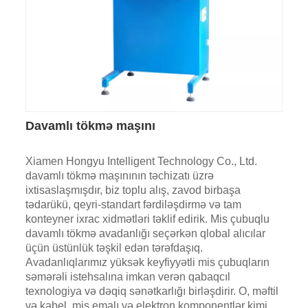
Davamlı tökmə maşını
Xiamen Hongyu Intelligent Technology Co., Ltd.
davamlı tökmə maşınının təchizatı üzrə
ixtisaslaşmışdır, biz toplu alış, zavod birbaşa
tədarükü, qeyri-standart fərdiləşdirmə və tam
konteyner ixrac xidmətləri təklif edirik. Mis çubuqlu
davamlı tökmə avadanlığı seçərkən qlobal alıcılar
üçün üstünlük təşkil edən tərəfdaşıq.
Avadanlıqlarımız yüksək keyfiyyətli mis çubuqların
səmərəli istehsalına imkan verən qabaqcıl
texnologiya və dəqiq sənətkarlığı birləşdirir. O, məftil
və kabel, mis emalı və elektron komponentlər kimi