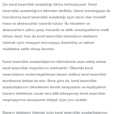
Çin kənd təsərrüfatı avadanlığı tökmə təchizatçısıdır. Kənd
təsərrüfatı avadanlığının tökmələri dedikdə, tökmə texnologiyası ilə
hazırlanmış kənd təsərrüfatı avadanlığı üçün lazım olan müxtəlif
hissə və aksessuarlar nəzərdə tutulur. Bu hissələrin və
aksesuarların yalnız yaxşı mexaniki və istilik xüsusiyyətlərinə malik
olması deyil, həm də kənd təsərrüfatı istehsalının tələbatını
ödəmək üçün müəyyən korroziyaya davamlılıq və xidmət
müddətinə sahib olmaq lazımdır.
Kənd təsərrüfatı avadanlıqlarının tökmələrinin əsas tətbiq sahəsi
kənd təsərrüfatı maşınlarının istehsalıdır. Ölkəmdə kənd
təsərrüfatının modernləşdirilməsi davam etdikcə kənd təsərrüfatı
texnikasına tələbat da artır. Buna görə də, kənd təsərrüfatı
avadanlıqlarının tökmələrinin texniki səviyyəsinin və keyfiyyətinin
bazarın tələblərinə cavab verə bilib-bilməyəcəyi kənd təsərrüfatı
maşınqayırma sənayesinin inkişafı üçün çox vacibdir.
Bazarın tələbatını ödəmək üçün kənd təsərrüfatı avadanlıqlarının