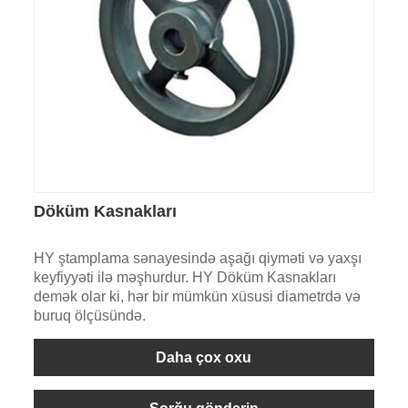
Döküm Kasnakları
HY ştamplama sənayesində aşağı qiyməti və yaxşı
keyfiyyəti ilə məşhurdur. HY Döküm Kasnakları
demək olar ki, hər bir mümkün xüsusi diametrdə və
buruq ölçüsündə.
Daha çox oxu