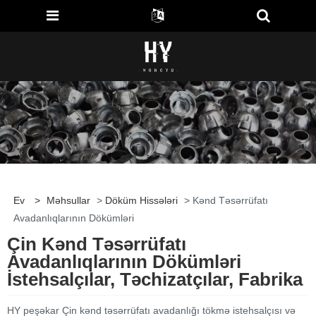
Ev
>
Məhsullar
>
Döküm Hissələri
> Kənd Təsərrüfatı
Avadanlıqlarının Dökümləri
Çin Kənd Təsərrüfatı
Avadanlıqlarının Dökümləri
İstehsalçılar, Təchizatçılar, Fabrika
HY peşəkar Çin kənd təsərrüfatı avadanlığı tökmə istehsalçısı və