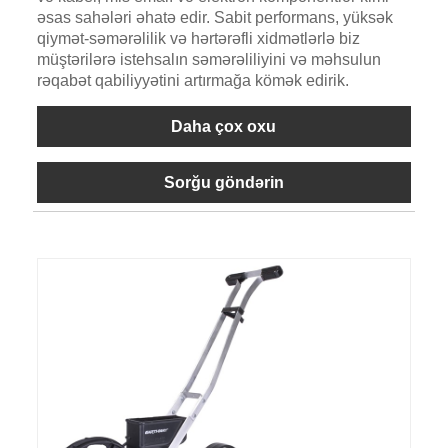
əsas sahələri əhatə edir. Sabit performans, yüksək
qiymət-səmərəlilik və hərtərəfli xidmətlərlə biz
müştərilərə istehsalın səmərəliliyini və məhsulun
rəqabət qabiliyyətini artırmağa kömək edirik.
Daha çox oxu
Sorğu göndərin