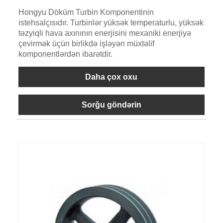
Hongyu Döküm Turbin Komponentinin
istehsalçısıdır. Turbinlər yüksək temperaturlu, yüksək
təzyiqli hava axınının enerjisini mexaniki enerjiyə
çevirmək üçün birlikdə işləyən müxtəlif
komponentlərdən ibarətdir.
Daha çox oxu
Sorğu göndərin