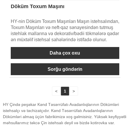
Döküm Toxum Maşını
HY-nin Döküm Toxum Maşınları Maşın istehsalından,
Toxum Maşınları və neft-qaz sənayesindən tutmuş
istehlak mallarına və dekorativ/bədii tökmələrə qədər
ən müxtəlif istehsal sahələrində istifadə olunur.
Daha çox oxu
Sorğu göndərin
<
1
>
HY Çində peşəkar Kənd Təsərrüfatı Avadanlıqlarının Dökümləri
istehsalçı və təchizatçıdır. Kənd Təsərrüfatı Avadanlıqlarının
Dökümləri almaq üçün fabrikimizə xoş gəlmisiniz. Yüksək keyfiyyətli
məhsullarımız təkcə Çin istehsalı deyil və bizdə kotirovka var.