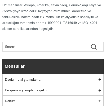
HY məhsulları Avropa, Amerika, Yaxın Şərq, Cənub-Şərqi Asiya və
Avstraliyaya ixrac edilir. Keyfiyyət, ətraf mühit, idarəetmə və
təhlükəsizlik baxımından HY məhsulun keyfiyyətinin sabitliyini və
ardıcıllığını tam təmin edərək, ISO9001, TS16949 və ISO14001
sistem sertifikatlarından keçmişdir.
Məhsullar
Dəqiq metal ştamplama
Proqressiv ştamplama qəlibi
Döküm