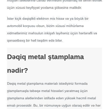
müştəri tələblərinə cavab verməsini yoxlamaq və təmin etmək
üçün xüsusi keyfiyyət yoxlama şöbəsinə malikdir.
İstər kiçik dəqiqlikli elektron mis hissə və ya böyük bir
avtomobil korpusu olsun, bizim xüsusi möhürləmə
xidmətlərimiz məhsulun inkişafı layihəniz üçün hərtərəfli və
qənaətbəxş bir həll təqdim edə bilər.
Dəqiq metal ştamplama
nədir?
Dəqiq metal ştamplama materialı istədiyiniz formada
ştamplamaqla təbəqə metal hissələri yaratmaq üçün
ştamplama alətlərindən istifadə edən yüksək həcmli metal
emalı prosesidir. Bu, bir nümunəyə uyğun olaraq edilir və hər