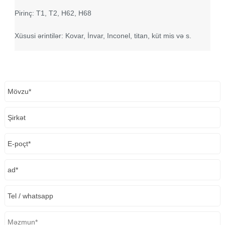
Pirinç: T1, T2, H62, H68
Xüsusi ərintilər: Kovar, İnvar, Inconel, titan, küt mis və s.