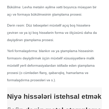
Bükülmə: Levha metalın əyilmə xətti boyunca müəyyən bir
açı və formaya bükülməsinin ştamplama prosesi.
Dərin rəsm: Düz təbəqələri müxtəlif açıq boş hissələrə
çevirən və ya içi boş hissələrin forma və ölçüsünü daha da
dəyişdirən ştamplama prosesi.
Yerli formalaşdırma: blankın və ya ştamplama hissəsinin
formasını dəyişdirmək üçün müxtəlif xüsusiyyətlərə malik
müxtəlif yerli deformasiyalardan istifadə edən ştamplama
prosesi (o cümlədən flanş, qabarıqlıq, hamarlama və
formalaşdırma prosesləri və s.).
Niyə hissələri istehsal etmək