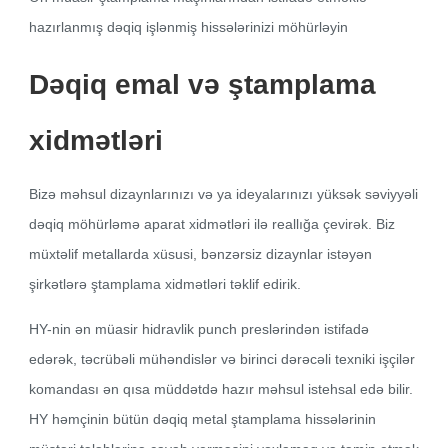
hazırlanmış dəqiq işlənmiş hissələrinizi möhürləyin
Dəqiq emal və ştamplama
xidmətləri
Bizə məhsul dizaynlarınızı və ya ideyalarınızı yüksək səviyyəli
dəqiq möhürləmə aparat xidmətləri ilə reallığa çevirək. Biz
müxtəlif metallarda xüsusi, bənzərsiz dizaynlar istəyən
şirkətlərə ştamplama xidmətləri təklif edirik.
HY-nin ən müasir hidravlik punch preslərindən istifadə
edərək, təcrübəli mühəndislər və birinci dərəcəli texniki işçilər
komandası ən qısa müddətdə hazır məhsul istehsal edə bilir.
HY həmçinin bütün dəqiq metal ştamplama hissələrinin