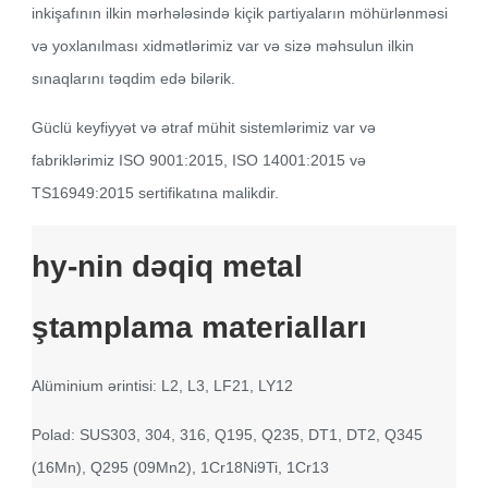
inkişafının ilkin mərhələsində kiçik partiyaların möhürlənməsi
və yoxlanılması xidmətlərimiz var və sizə məhsulun ilkin
sınaqlarını təqdim edə bilərik.
Güclü keyfiyyət və ətraf mühit sistemlərimiz var və
fabriklərimiz ISO 9001:2015, ISO 14001:2015 və
TS16949:2015 sertifikatına malikdir.
hy-nin dəqiq metal
ştamplama materialları
Alüminium ərintisi: L2, L3, LF21, LY12
Polad: SUS303, 304, 316, Q195, Q235, DT1, DT2, Q345
(16Mn), Q295 (09Mn2), 1Cr18Ni9Ti, 1Cr13