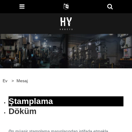
Ev
>
Mesaj
Ştamplama
Döküm
Ən müasir ştamplama maşınlarından istifadə etməklə