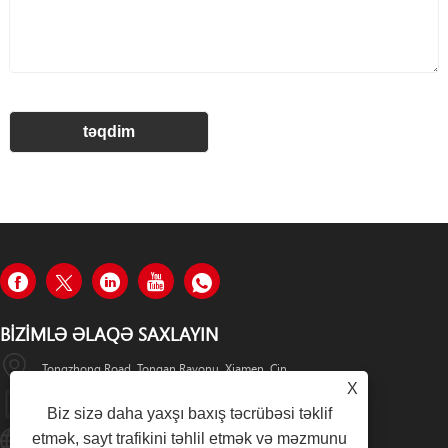
BIZIMLƏ ƏLAQƏ SAXLAYIN
Tongzhong Road, Tonqan Rayonu, Xiamen, Çin
X
+86-19979320050
Biz sizə daha yaxşı baxış təcrübəsi təklif
etmək, sayt trafikini təhlil etmək və məzmunu
Sales08@xmhongyu.com.cn