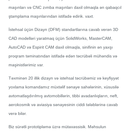
maşınları və CNC zımba maşınları daxil olmaqla ən qabaqcıl
ştamplama maşınlarından istifadə edirik. vaxt.
İstehsal üçün Dizayn (DFM) standartlarına cavab verən 3D
CAD modelləri yaratmaq üçün SolidWorks, MasterCAM,
AutoCAD və Espirit CAM daxil olmaqla, sinifinin ən yaxşı
proqram təminatından istifadə edən təcrübəli mühəndis və
maşinistlərimiz var.
Təxminən 20 illik dizayn və istehsal təcrübəmiz və keyfiyyət
yoxlama komandamız müxtəlif sənaye sahələrinin, xüsusilə
avtomatlaşdırılmış avtomobillərin, tibbi avadanlıqların, neft,
aerokosmik və aviasiya sənayesinin ciddi tələblərinə cavab
verə bilər.
Biz sürətli prototipləmə üzrə mütəxəssisik. Məhsulun