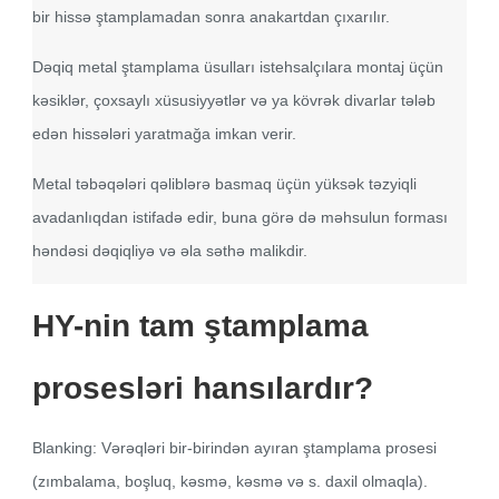
bir hissə ştamplamadan sonra anakartdan çıxarılır.
Dəqiq metal ştamplama üsulları istehsalçılara montaj üçün
kəsiklər, çoxsaylı xüsusiyyətlər və ya kövrək divarlar tələb
edən hissələri yaratmağa imkan verir.
Metal təbəqələri qəliblərə basmaq üçün yüksək təzyiqli
avadanlıqdan istifadə edir, buna görə də məhsulun forması
həndəsi dəqiqliyə və əla səthə malikdir.
HY-nin tam ştamplama
prosesləri hansılardır?
Blanking: Vərəqləri bir-birindən ayıran ştamplama prosesi
(zımbalama, boşluq, kəsmə, kəsmə və s. daxil olmaqla).