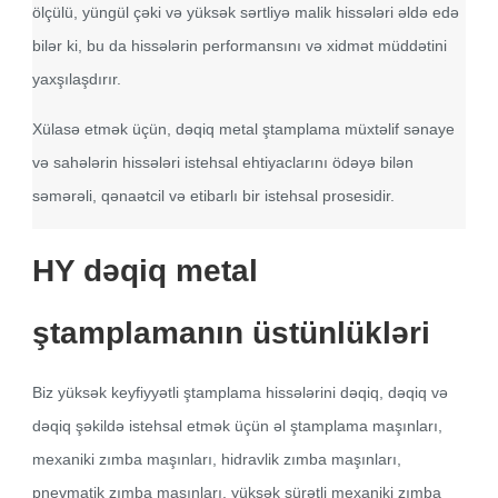
ölçülü, yüngül çəki və yüksək sərtliyə malik hissələri əldə edə
bilər ki, bu da hissələrin performansını və xidmət müddətini
yaxşılaşdırır.
Xülasə etmək üçün, dəqiq metal ştamplama müxtəlif sənaye
və sahələrin hissələri istehsal ehtiyaclarını ödəyə bilən
səmərəli, qənaətcil və etibarlı bir istehsal prosesidir.
HY dəqiq metal
ştamplamanın üstünlükləri
Biz yüksək keyfiyyətli ştamplama hissələrini dəqiq, dəqiq və
dəqiq şəkildə istehsal etmək üçün əl ştamplama maşınları,
mexaniki zımba maşınları, hidravlik zımba maşınları,
pnevmatik zımba maşınları, yüksək sürətli mexaniki zımba