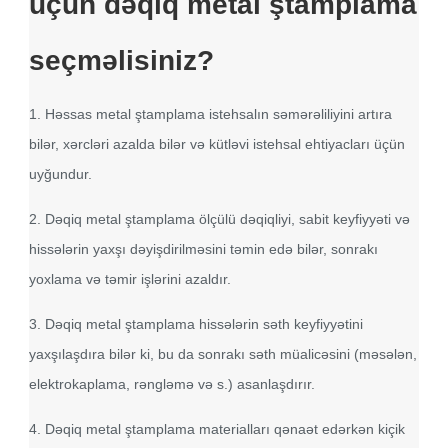
üçün dəqiq metal ştamplama
seçməlisiniz?
1. Həssas metal ştamplama istehsalın səmərəliliyini artıra
bilər, xərcləri azalda bilər və kütləvi istehsal ehtiyacları üçün
uyğundur.
2. Dəqiq metal ştamplama ölçülü dəqiqliyi, sabit keyfiyyəti və
hissələrin yaxşı dəyişdirilməsini təmin edə bilər, sonrakı
yoxlama və təmir işlərini azaldır.
3. Dəqiq metal ştamplama hissələrin səth keyfiyyətini
yaxşılaşdıra bilər ki, bu da sonrakı səth müalicəsini (məsələn,
elektrokaplama, rəngləmə və s.) asanlaşdırır.
4. Dəqiq metal ştamplama materialları qənaət edərkən kiçik