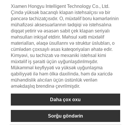
Xiamen Hongyu Intelligent Technology Co., Ltd.
Çində yüksək bacarıqlı klapan istehsalçısı və bir
pəncərə təchizatçısıdır. O, müxtəlif boru kəmərlərinin
mühafizəsi aksesuarlarının tədqiqi və istehsalına
diqqət yetirir və əsasən sabit çek klapan seriyalı
məhsulları inkişaf etdirir. Məhsul xətti müxtəlif
materialları, əlaqə üsullarını və struktur üslubları, o
cümlədən çoxsaylı əsas kateqoriyaları əhatə edir.
Kimyəvi, su təchizatı və mexaniki istehsal kimi
müxtəlif iş şəraiti üçün uyğunlaşdırılmışdır.
Mükəmməl keyfiyyəti və yüksək uyğunlaşma
qabiliyyəti ilə həm ölkə daxilində, həm də xaricdə
mühəndislik alıcıları üçün üstünlük verilən
əməkdaşlıq brendinə çevrilmişdir.
Daha çox oxu
Sorğu göndərin