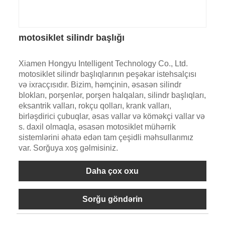
motosiklet silindr başlığı
Xiamen Hongyu Intelligent Technology Co., Ltd.
motosiklet silindr başlıqlarının peşəkar istehsalçısı
və ixracçısıdır. Bizim, həmçinin, əsasən silindr
blokları, porşenlər, porşen halqaları, silindr başlıqları,
eksantrik valları, rokçu qolları, krank valları,
birləşdirici çubuqlar, əsas vallar və köməkçi vallar və
s. daxil olmaqla, əsasən motosiklet mühərrik
sistemlərini əhatə edən tam çeşidli məhsullarımız
var. Sorğuya xoş gəlmisiniz.
Daha çox oxu
Sorğu göndərin