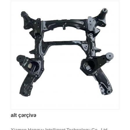
alt çərçivə