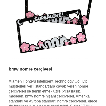
bmw nömrə çərçivəsi
Xiamen Hongyu Intelligent Technology Co., Ltd.
müştəriləri yerli standartlara cavab verən nömrə
çərçivələri ilə təmin etmək üzrə ixtisaslaşıb,
məsələn, bmw nömrə nişanı çərçivələri, Amerika
standartı və Avropa standartı nömrə çərçivələri, eləcə