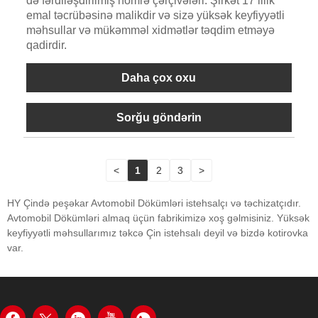
də fərdiləşdirilmiş nömrə çərçivələri. Şirkət 17 illik
emal təcrübəsinə malikdir və sizə yüksək keyfiyyətli
məhsullar və mükəmməl xidmətlər təqdim etməyə
qadirdir.
Daha çox oxu
Sorğu göndərin
<
1
2
3
>
HY Çində peşəkar Avtomobil Dökümləri istehsalçı və təchizatçıdır.
Avtomobil Dökümləri almaq üçün fabrikimizə xoş gəlmisiniz. Yüksək
keyfiyyətli məhsullarımız təkcə Çin istehsalı deyil və bizdə kotirovka
var.