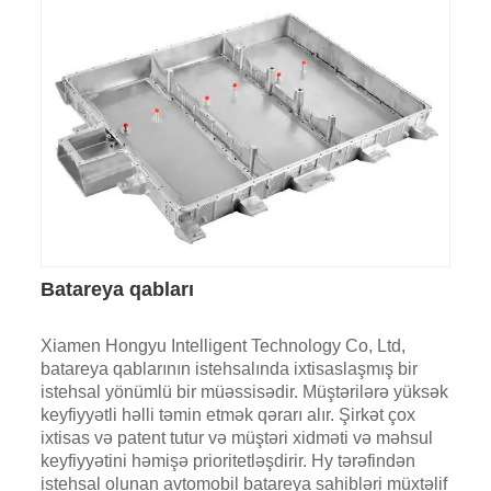
Batareya qabları
Xiamen Hongyu Intelligent Technology Co, Ltd,
batareya qablarının istehsalında ixtisaslaşmış bir
istehsal yönümlü bir müəssisədir. Müştərilərə yüksək
keyfiyyətli həlli təmin etmək qərarı alır. Şirkət çox
ixtisas və patent tutur və müştəri xidməti və məhsul
keyfiyyətini həmişə prioritetləşdirir. Hy tərəfindən
istehsal olunan avtomobil batareya sahibləri müxtəlif