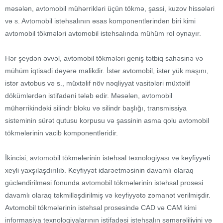
məsələn, avtomobil mühərrikləri üçün tökmə, şassi, kuzov hissələri
və s. Avtomobil istehsalının əsas komponentlərindən biri kimi
avtomobil tökmələri avtomobil istehsalında mühüm rol oynayır.
Hər şeydən əvvəl, avtomobil tökmələri geniş tətbiq sahəsinə və
mühüm iqtisadi dəyərə malikdir. İstər avtomobil, istər yük maşını,
istər avtobus və s., müxtəlif növ nəqliyyat vasitələri müxtəlif
dökümlərdən istifadəni tələb edir. Məsələn, avtomobil
mühərrikindəki silindr bloku və silindr başlığı, transmissiya
sisteminin sürət qutusu korpusu və şassinin asma qolu avtomobil
tökmələrinin vacib komponentləridir.
İkincisi, avtomobil tökmələrinin istehsal texnologiyası və keyfiyyəti
xeyli yaxşılaşdırılıb. Keyfiyyət idarəetməsinin davamlı olaraq
gücləndirilməsi fonunda avtomobil tökmələrinin istehsal prosesi
davamlı olaraq təkmilləşdirilmiş və keyfiyyətə zəmanət verilmişdir.
Avtomobil tökmələrinin istehsal prosesində CAD və CAM kimi
informasiya texnologiyalarının istifadəsi istehsalın səmərəliliyini və