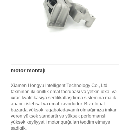
motor montajı
Xiamen Hongyu Intelligent Technology Co., Ltd.
təxminən iki onillik emal təcrübəsi və yetkin idxal və
ixrac kvalifikasiya sertifikatlaşdırma sisteminə malik
aparıcı istehsal və emal zavodudur. Biz qlobal
bazarda yüksək rəqabətədavamlı olmağımıza imkan
verən yüksək standartlı və yüksək performanslı
yüksək keyfiyyətli motor qurğuları təqdim etməyə
sadiqik.