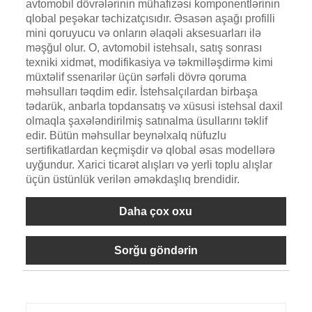
avtomobil dövrələrinin mühafizəsi komponentlərinin
qlobal peşəkar təchizatçısıdır. Əsasən aşağı profilli
mini qoruyucu və onların əlaqəli aksesuarları ilə
məşğul olur. O, avtomobil istehsalı, satış sonrası
texniki xidmət, modifikasiya və təkmilləşdirmə kimi
müxtəlif ssenarilər üçün sərfəli dövrə qoruma
məhsulları təqdim edir. İstehsalçılardan birbaşa
tədarük, anbarla topdansatış və xüsusi istehsal daxil
olmaqla şaxələndirilmiş satınalma üsullarını təklif
edir. Bütün məhsullar beynəlxalq nüfuzlu
sertifikatlardan keçmişdir və qlobal əsas modellərə
uyğundur. Xarici ticarət alışları və yerli toplu alışlar
üçün üstünlük verilən əməkdaşlıq brendidir.
Daha çox oxu
Sorğu göndərin