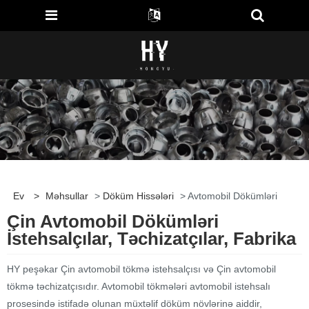
Ev
>
Məhsullar
>
Döküm Hissələri
> Avtomobil Dökümləri
Çin Avtomobil Dökümləri
İstehsalçılar, Təchizatçılar, Fabrika
HY peşəkar Çin avtomobil tökmə istehsalçısı və Çin avtomobil
tökmə təchizatçısıdır. Avtomobil tökmələri avtomobil istehsalı
prosesində istifadə olunan müxtəlif döküm növlərinə aiddir,