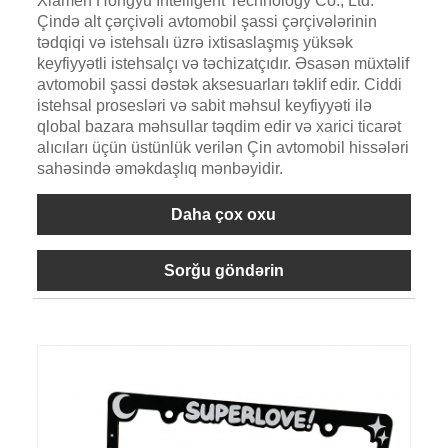
Xiamen Hongyu Intelligent Technology Co., Ltd.
Çində alt çərçivəli avtomobil şassi çərçivələrinin
tədqiqi və istehsalı üzrə ixtisaslaşmış yüksək
keyfiyyətli istehsalçı və təchizatçıdır. Əsasən müxtəlif
avtomobil şassi dəstək aksesuarları təklif edir. Ciddi
istehsal prosesləri və sabit məhsul keyfiyyəti ilə
qlobal bazara məhsullar təqdim edir və xarici ticarət
alıcıları üçün üstünlük verilən Çin avtomobil hissələri
sahəsində əməkdaşlıq mənbəyidir.
Daha çox oxu
Sorğu göndərin