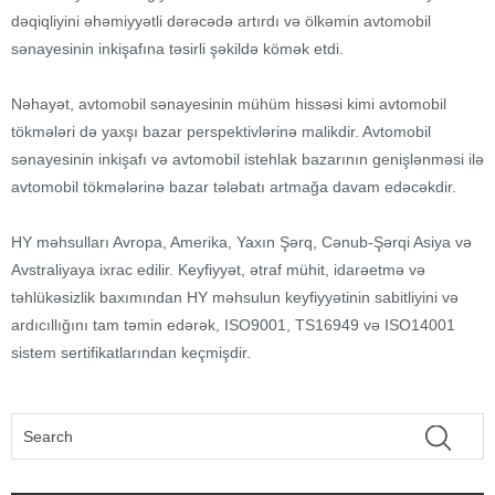
dəqiqliyini əhəmiyyətli dərəcədə artırdı və ölkəmin avtomobil
sənayesinin inkişafına təsirli şəkildə kömək etdi.
Nəhayət, avtomobil sənayesinin mühüm hissəsi kimi avtomobil
tökmələri də yaxşı bazar perspektivlərinə malikdir. Avtomobil
sənayesinin inkişafı və avtomobil istehlak bazarının genişlənməsi ilə
avtomobil tökmələrinə bazar tələbatı artmağa davam edəcəkdir.
HY məhsulları Avropa, Amerika, Yaxın Şərq, Cənub-Şərqi Asiya və
Avstraliyaya ixrac edilir. Keyfiyyət, ətraf mühit, idarəetmə və
təhlükəsizlik baxımından HY məhsulun keyfiyyətinin sabitliyini və
ardıcıllığını tam təmin edərək, ISO9001, TS16949 və ISO14001
sistem sertifikatlarından keçmişdir.