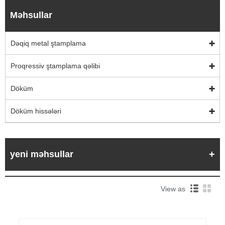
Məhsullar
Dəqiq metal ştamplama
Proqressiv ştamplama qəlibi
Döküm
Döküm hissələri
yeni məhsullar
View as