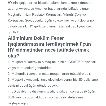
HY-nin işıqlandırma hissələri alüminium tökmə xidmətləri
aparıcı Avropa və Amerika bazarlarında istifadə olunur.
Müştərilərimizin Radiator Korpusları, Yüngül Çərçivə
Korpusları, Soyuducular üçün yüksək keyfiyyət tələblərinə
cavab veririk. HY qəlib xərclərinin istehsal qabiliyyəti çox
güclüdür.
Alüminium Döküm Fənər
İşıqlandırmasını fərdiləşdirmək üçün
HY xidmətindən necə istifadə etmək
olar?
1. Müştərilər kotirovka almaq üçün bizə IGS/STEP təsvirləri
və ya nümunələri göndərirlər.
2. Mühəndis rəsmlərin əsas məqamlarını müzakirə edir.
3. Müştəri qiymətimizi təsdiqlədikdən sonra biz 3D qəlibləmə
eskizini qəbul üçün göndərəcəyik.
4. 3D qəlibləmə dizaynını təsdiq etdikdən sonra qəlib üçün
30% xərc depoziti aldıqdan sonra qəlib istehsalına
başlayacağıq.