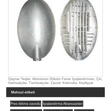
Qaynar Teqlər: Alüminium Döküm Fənər İşıqlandırması, Çin,
İstehsalçılar, Təchizatçılar, Zavod, Kotirovka, Keyfiyyət
Məhsul etiketi
Pres tökmə zavodu
İşıqlandırma Aksesuarları