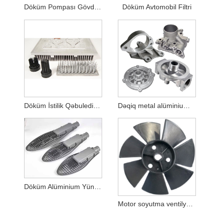
Döküm Pompası Gövdəsi
Döküm Avtomobil Filtri
Döküm İstilik Qəbuledicisi
Dəqiq metal alüminium tökmə korpusu
Döküm Alüminium Yüngül korpus
Motor soyutma ventilyatoru