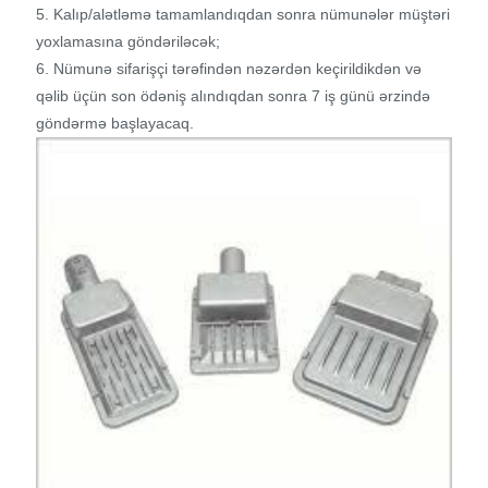
5. Kalıp/alətləmə tamamlandıqdan sonra nümunələr müştəri
yoxlamasına göndəriləcək;
6. Nümunə sifarişçi tərəfindən nəzərdən keçirildikdən və
qəlib üçün son ödəniş alındıqdan sonra 7 iş günü ərzində
göndərmə başlayacaq.