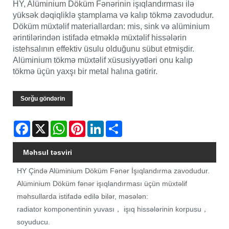
HY, Alüminium Döküm Fənərinin işıqlandırması ilə
yüksək dəqiqliklə ştamplama və kalıp tökmə zavodudur.
Döküm müxtəlif materiallardan: mis, sink və alüminium
ərintilərindən istifadə etməklə müxtəlif hissələrin
istehsalının effektiv üsulu olduğunu sübut etmişdir.
Alüminium tökmə müxtəlif xüsusiyyətləri onu kalıp
tökmə üçün yaxşı bir metal halına gətirir.
Sorğu göndərin
Facebook
X
WhatsApp
Pinterest
LinkedIn
Share
Məhsul təsviri
HY Çində Alüminium Döküm Fənər İşıqlandırma zavodudur.
Alüminium Döküm fənər işıqlandırması üçün müxtəlif
məhsullarda istifadə edilə bilər, məsələn:
radiator komponentinin yuvası， işıq hissələrinin korpusu，
soyuducu.