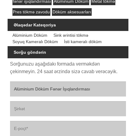
fənər işıqlandırması
Alüminium Döküm
Metal tökmə
Pres tökmə zavodu
Döküm aksesuarları
Əlaqədar Kateqoriya
Alüminium Döküm
Sink ərintisi tökmə
Soyuq Kameralı Döküm
İsti kameralı döküm
Sorğu göndərin
Sorğunuzu aşağıdakı formada verməkdən
çekinmeyin. 24 saat ərzində sizə cavab verəcəyik.