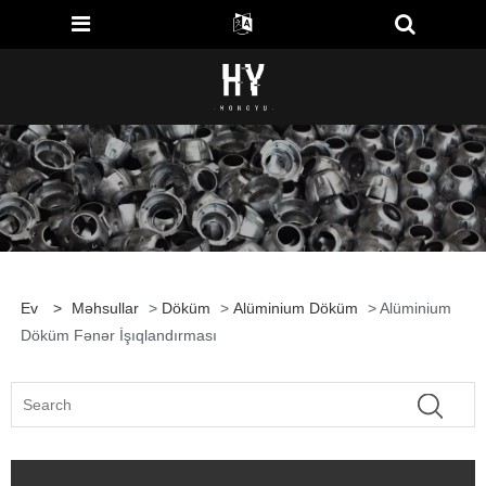
Ev
>
Məhsullar
>
Döküm
>
Alüminium Döküm
> Alüminium
Döküm Fənər İşıqlandırması