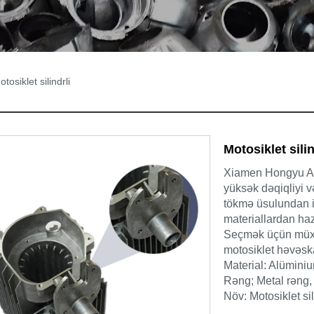
tosiklet silindrli
Motosiklet silin
Xiamen Hongyu Ağıl
yüksək dəqiqliyi v
tökmə üsulundan is
materiallardan haz
Seçmək üçün müxtəl
motosiklet həvəsk
Material: Alüminium
Rəng; Metal rəng
Növ: Motosiklet sil