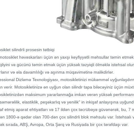
iklet silindrli prosesin tətbiqi
motosiklet həvəskarları üçün ən yaxşı keyfiyyətli məhsullar təmin etmək üç
qliyini və gücünü təmin etmək üçün yüksək təzyiqli ölməklə istehsal olunu
rlanır və əla davamlılığı və aşınma müqavimətinə malikdirlər.
essional Dizləmə Texnologiyası, motosikletinizi mükəmməl uyğunlaşd
n verir. Motosikletinizə ən uyğun olan silindr tapa biləcəyiniz üçün müxtəli
sikletinizdən maksimum yararlanmağa imkan verən yüksək performans
səmərəlilik, elastiklik, peşəkarlıq və yenilik" in inkişaf anlayışına uyğundu
şaf etmiş aparat ehtiyatları və 17 ildən çox təcrübəyə güvənərək, bu, 7 
ən 1800-ə qədər olan 700-dən çox silindrli blok məhsulu var. İstehsalı v
ək sırada, ABŞ, Avropa, Orta Şərq və Rusiyada bir çox tərəfdaşı var.