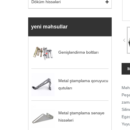
Döküm hissələri
yeni məhsullar
Genişləndirmə boltları
M
Metal ştamplama qoruyucu
Məhs
qutuları
Peşə
zama
Sili
Metal ştamplama sənaye
Egzo
hissələri
Yuyu