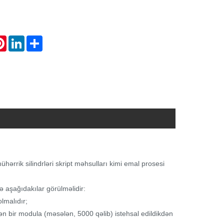
atsApp
Pinterest
LinkedIn
Share
ühərrik silindrləri skript məhsulları kimi emal prosesi
ə aşağıdakılar görülməlidir:
lmalıdır;
 bir modula (məsələn, 5000 qəlib) istehsal edildikdən