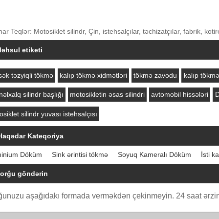
r Teqlər: Motosiklet silindr, Çin, istehsalçılar, təchizatçılar, fabrik, koti
əhsul etiketi
sək təzyiqli tökmə
kalıp tökmə xidmətləri
tökmə zavodu
kalıp tökmə
əlxalq silindr başlığı
motosikletin əsas silindri
avtomobil hissələri
D
siklet silindr yuvası istehsalçısı
laqədar Kateqoriya
minium Döküm
Sink ərintisi tökmə
Soyuq Kameralı Döküm
İsti 
orğu göndərin
ğunuzu aşağıdakı formada verməkdən çekinmeyin. 24 saat ərzin