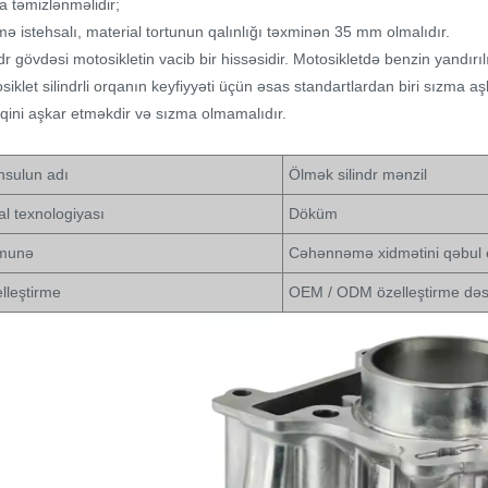
a təmizlənməlidir;
ə istehsalı, material tortunun qalınlığı təxminən 35 mm olmalıdır.
ndr gövdəsi motosikletin vacib bir hissəsidir. Motosikletdə benzin yandır
siklet silindrli orqanın keyfiyyəti üçün əsas standartlardan biri sızma a
iqini aşkar etməkdir və sızma olmamalıdır.
sulun adı
Ölmək silindr mənzil
l texnologiyası
Döküm
munə
Cəhənnəmə xidmətini qəbul 
lleştirme
OEM / ODM özelleştirme dəs