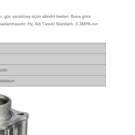
ılır, güc yaratmaq üçün silindrli bədən. Buna görə
şkarlanmasıdır. Hy, Adi Təsviri Standartı, 0.3MPA-nın
edin
təkləyin