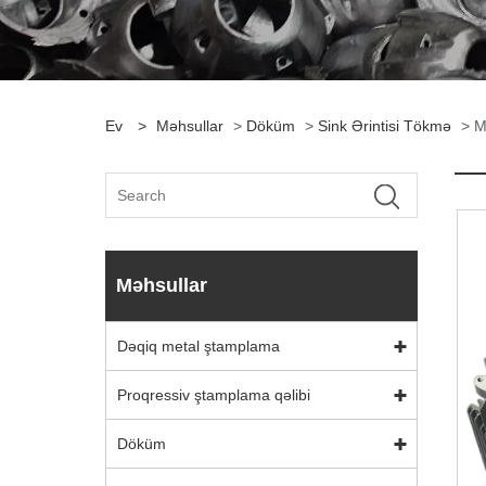
Ev
>
Məhsullar
>
Döküm
>
Sink Ərintisi Tökmə
> Mo
Məhsullar
Dəqiq metal ştamplama
Proqressiv ştamplama qəlibi
Döküm