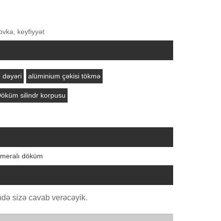
rovka, keyfiyyət
 dəyəri
alüminium çəkisi tökmə
öküm silindr korpusu
kameralı döküm
də sizə cavab verəcəyik.