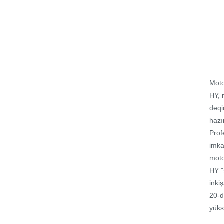
Motos
HY, 
dəqi
hazı
Prof
imka
moto
HY "
inki
20-d
yüks