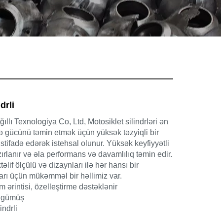
drli
lı Texnologiya Co, Ltd, Motosiklet silindrləri ən
ə gücünü təmin etmək üçün yüksək təzyiqli bir
tifadə edərək istehsal olunur. Yüksək keyfiyyətli
ırlanır və əla performans və davamlılıq təmin edir.
if ölçülü və dizaynları ilə hər hansı bir
arı üçün mükəmməl bir həllimiz var.
 ərintisi, özelleştirme dəstəklənir
, gümüş
indrli