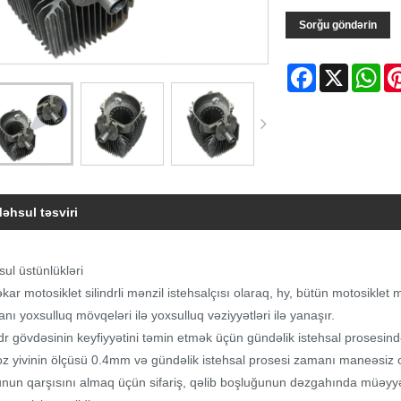
Sorğu göndərin
Facebook
X
Wh
əhsul təsviri
ul üstünlükləri
kar motosiklet silindrli mənzil istehsalçısı olaraq, hy, bütün motosiklet m
nı yoxsulluq mövqeləri ilə yoxsulluq vəziyyətləri ilə yanaşır.
ndr gövdəsinin keyfiyyətini təmin etmək üçün gündəlik istehsal prosesind
z yivinin ölçüsü 0.4mm və gündəlik istehsal prosesi zamanı maneəsiz o
nun qarşısını almaq üçün sifariş, qəlib boşluğunun dəzgahında müəyyən