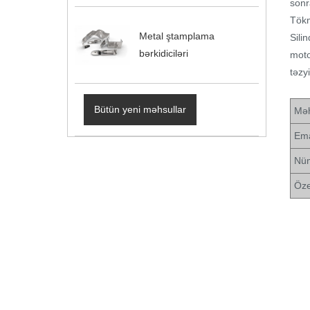
sonr
Tökm
Metal ştamplama
Sili
bərkidiciləri
moto
təzy
Bütün yeni məhsullar
Məh
Ema
Nü
Öze