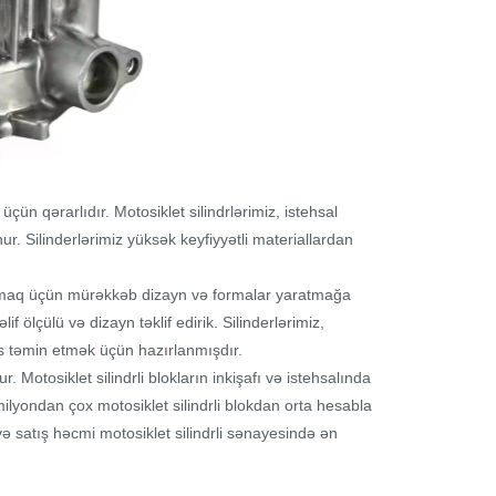
ün qərarlıdır. Motosiklet silindrlərimiz, istehsal
r. Silinderlərimiz yüksək keyfiyyətli materiallardan
ırmaq üçün mürəkkəb dizayn və formalar yaratmağa
f ölçülü və dizayn təklif edirik. Silinderlərimiz,
 təmin etmək üçün hazırlanmışdır.
r. Motosiklet silindrli blokların inkişafı və istehsalında
milyondan çox motosiklet silindrli blokdan orta hesabla
ə satış həcmi motosiklet silindrli sənayesində ən