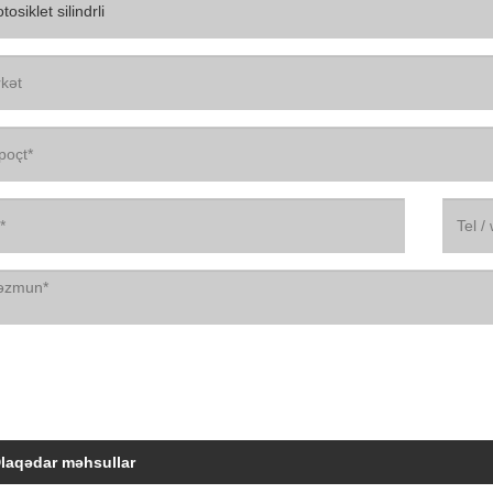
laqədar məhsullar