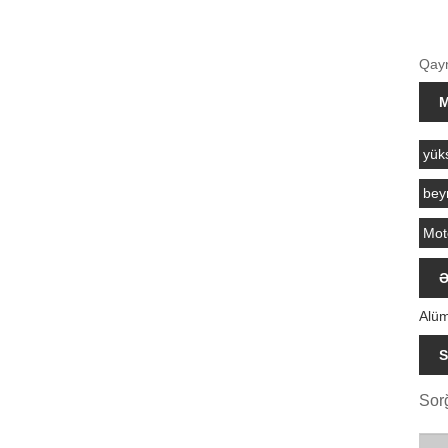
Qayna
M
yük
beyn
Moto
Ə
Alü
S
Sor