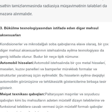
səthin təmizlənməsində radiasiya müqavimətinin tələbləri də
nəzərə alınmalıdır.
3. Bükülmə texnologiyasından istifadə edən digər məhsul
aksesuarları
Kondisionerlər və mikrodalğalı soba qabıqlarına əlavə olaraq, bir çox
digər məhsul aksesuarlarının istehsalında əyilmə texnologiyası da
geniş istifadə olunur. Budur bir neçə tipik nümunə:
Avtomobil hissələri:
Avtomobil istehsalında bir çox metal hissələri,
məsələn, kuzov panelləri və bamperlər mürəkkəb formalar və
strukturlar yaratmaq üçün əyilməlidir. Bu hissələrin əyilmə dəqiqliyi
avtomobilin görünüşünə və təhlükəsizlik göstəricilərinə birbaşa təsir
göstərir.
Məişət texnikası qabıqları:
Paltaryuyan maşınlar və soyuducu
qabıqları kimi bu məhsulların adətən müxtəlif dizayn tələblərinə və
funksional tələblərə cavab verməsi üçün müxtəlif formalı qabıqlar