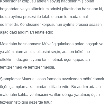
Kondisioner korpusu adətən soyuq haddelenmiş polad
boşqabdan və ya alüminium ərintisi plitəsindən hazırlanır ki,
bu da əyilmə prosesi ilə tələb olunan formada emal
edilməlidir. Kondisioner korpusunun əyilmə prosesi əsasən
aşağıdakı addımları əhatə edir:
Materialın hazırlanması: Müvafiq qalınlıqda polad boşqab və
ya alüminium ərintisi plitəsini seçin, adətən bükülmə
effektinin düzgünlüyünü təmin etmək üçün qapaqları
təmizlənməli və təmizlənməlidir.
Ştamplama: Materialı əsas formada əvvəlcədən möhürləmək
üçün ştamplama kalıbından istifadə edin. Bu addım adətən
materialın kalıba verilməsini və ilkin döngə yaratmaq üçün
təzyiqin tətbiqini nəzərdə tutur.