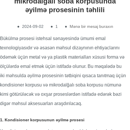
mikrodalğalı soba korpusunda
əyilmə prosesinin təhlili
●
2024-09-02
●
1
●
Mənə bir mesaj buraxın
Bükülmə prosesi istehsal sənayesində ümumi emal
texnologiyasıdır və əsasən məhsul dizaynının ehtiyaclarını
ödəmək üçün metal və ya plastik materialları xüsusi forma və
ölçülərdə emal etmək üçün istifadə olunur. Bu məqalədə bu
iki məhsulda əyilmə prosesinin tətbiqini qısaca tanıtmaq üçün
kondisioner korpusu və mikrodalğalı soba korpusu nümunə
kimi götürüləcək və oxşar proseslərdən istifadə edərək bəzi
digər məhsul aksesuarları araşdırılacaq.
1. Kondisioner korpusunun əyilmə prosesi