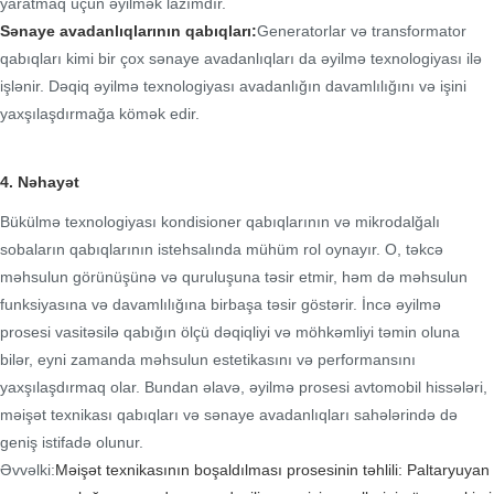
yaratmaq üçün əyilmək lazımdır.
Sənaye avadanlıqlarının qabıqları:
Generatorlar və transformator
qabıqları kimi bir çox sənaye avadanlıqları da əyilmə texnologiyası ilə
işlənir. Dəqiq əyilmə texnologiyası avadanlığın davamlılığını və işini
yaxşılaşdırmağa kömək edir.
4. Nəhayət
Bükülmə texnologiyası kondisioner qabıqlarının və mikrodalğalı
sobaların qabıqlarının istehsalında mühüm rol oynayır. O, təkcə
məhsulun görünüşünə və quruluşuna təsir etmir, həm də məhsulun
funksiyasına və davamlılığına birbaşa təsir göstərir. İncə əyilmə
prosesi vasitəsilə qabığın ölçü dəqiqliyi və möhkəmliyi təmin oluna
bilər, eyni zamanda məhsulun estetikasını və performansını
yaxşılaşdırmaq olar. Bundan əlavə, əyilmə prosesi avtomobil hissələri,
məişət texnikası qabıqları və sənaye avadanlıqları sahələrində də
geniş istifadə olunur.
Əvvəlki:
Məişət texnikasının boşaldılması prosesinin təhlili: Paltaryuyan