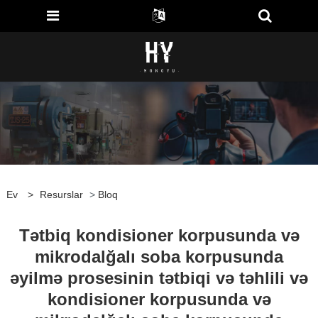
Ev
>
Resurslar
>
Bloq
Tətbiq kondisioner korpusunda və
mikrodalğalı soba korpusunda
əyilmə prosesinin tətbiqi və təhlili və
kondisioner korpusunda və