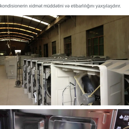
kondisionerin xidmət müddətini və etibarlılığını yaxşılaşdırır.