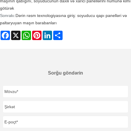
maşının qabığını, soyuducunun daxili və xarici panellərini nümunə kimi
götürək
Sonrakı:
Dərin rəsm texnologiyasına giriş: soyuducu qapı panelləri və
paltaryuyan maşın barabanları
Facebook
X
WhatsApp
Pinterest
LinkedIn
Share
Sorğu göndərin