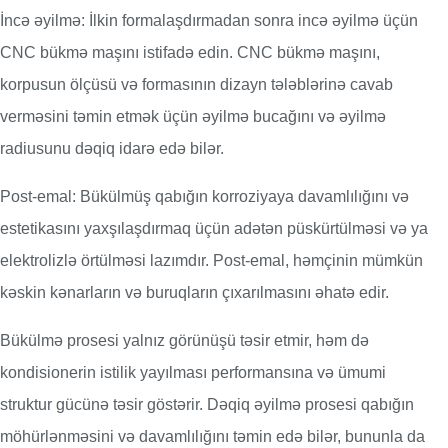
İncə əyilmə: İlkin formalaşdırmadan sonra incə əyilmə üçün
CNC bükmə maşını istifadə edin. CNC bükmə maşını,
korpusun ölçüsü və formasının dizayn tələblərinə cavab
verməsini təmin etmək üçün əyilmə bucağını və əyilmə
radiusunu dəqiq idarə edə bilər.
Post-emal: Bükülmüş qabığın korroziyaya davamlılığını və
estetikasını yaxşılaşdırmaq üçün adətən püskürtülməsi və ya
elektrolizlə örtülməsi lazımdır. Post-emal, həmçinin mümkün
kəskin kənarların və buruqların çıxarılmasını əhatə edir.
Bükülmə prosesi yalnız görünüşü təsir etmir, həm də
kondisionerin istilik yayılması performansına və ümumi
struktur gücünə təsir göstərir. Dəqiq əyilmə prosesi qabığın
möhürlənməsini və davamlılığını təmin edə bilər, bununla da