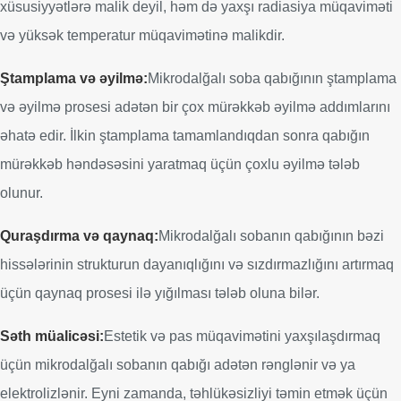
xüsusiyyətlərə malik deyil, həm də yaxşı radiasiya müqaviməti
və yüksək temperatur müqavimətinə malikdir.
Ştamplama və əyilmə:
Mikrodalğalı soba qabığının ştamplama
və əyilmə prosesi adətən bir çox mürəkkəb əyilmə addımlarını
əhatə edir. İlkin ştamplama tamamlandıqdan sonra qabığın
mürəkkəb həndəsəsini yaratmaq üçün çoxlu əyilmə tələb
olunur.
Quraşdırma və qaynaq:
Mikrodalğalı sobanın qabığının bəzi
hissələrinin strukturun dayanıqlığını və sızdırmazlığını artırmaq
üçün qaynaq prosesi ilə yığılması tələb oluna bilər.
Səth müalicəsi:
Estetik və pas müqavimətini yaxşılaşdırmaq
üçün mikrodalğalı sobanın qabığı adətən rənglənir və ya
elektrolizlənir. Eyni zamanda, təhlükəsizliyi təmin etmək üçün