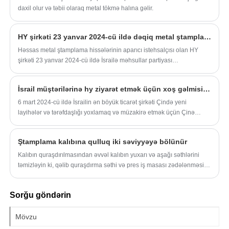
daxil olur və təbii olaraq metal tökmə halına gəlir.
HY şirkəti 23 yanvar 2024-cü ildə dəqiq metal ştamplama hissələrini İsrailə göndərdi
Həssas metal ştamplama hissələrinin aparıcı istehsalçısı olan HY
şirkəti 23 yanvar 2024-cü ildə İsrailə məhsullar partiyası
göndərəcəyini açıqladı. Bu addım şirkətin mövcud bazarlardan
kənarda əhatə dairəsini genişləndirmək və artan tələbi
İsrail müştərilərinə hy ziyarət etmək üçün xoş gəlmisiniz
kapitallaşdırmaq məqsədi daşıyır. Yaxın Şərqdən yüksək keyfiyyətli
metal ştamplamalar.
6 mart 2024-cü ildə İsrailin ən böyük ticarət şirkəti Çində yeni
layihələr və tərəfdaşlığı yoxlamaq və müzakirə etmək üçün Çinə
gəldi. HY patronu, Müştərilərə möhürləmə və döküm fabrikini ziyarət
etmək üçün aldı.
Ştamplama kalıbına qulluq iki səviyyəyə bölünür
Kalıbın quraşdırılmasından əvvəl kalıbın yuxarı və aşağı səthlərini
təmizləyin ki, qəlib quraşdırma səthi və pres iş masası zədələnməsin
və istehsal zamanı qəlibin yuxarı və aşağı quraşdırma səthləri paralel
olsun.
Sorğu göndərin