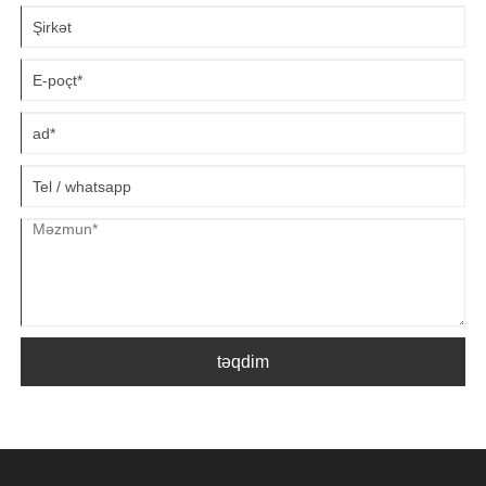
təqdim