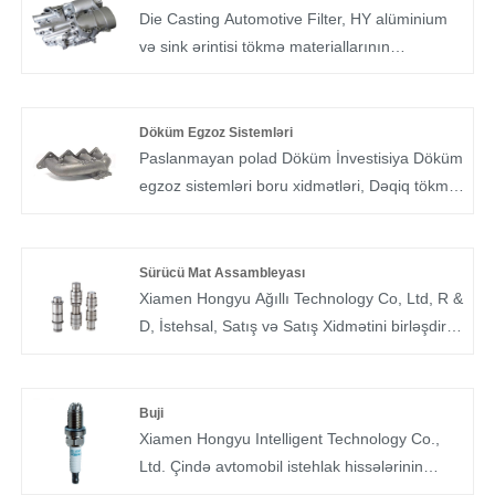
üç fazalı enerji paylama sistemlərində istifadə
Die Casting Automotive Filter, HY alüminium
olunur.
və sink ərintisi tökmə materiallarının
prototipləşdirilməsi, layihələndirilməsi və
istehsalı ilə bağlı Çin avtomobil istehsalçılarına
köməklik göstərən geniş təcrübəyə malikdir.
Döküm Egzoz Sistemləri
Paslanmayan polad Döküm İnvestisiya Döküm
egzoz sistemləri boru xidmətləri, Dəqiq tökmə
hissələri.
Hongyu Intelligent Technology tərəfindən
istehsal olunan egzoz sistemi aşağıdakı
Sürücü Mat Assambleyası
üstünlüklərə malikdir:
Xiamen Hongyu Ağıllı Technology Co, Ltd, R &
1.Daxili divar hamardır və egzoz müqaviməti
D, İstehsal, Satış və Satış Xidmətini birləşdirir.
aşağıdır;
Onun əsas məhsullarına avtomobil sürücüsü
2. İstilik ötürülməsi sürətlidir, bu, yaxın
milli montajı (tez-tez olduğu kimi tanınır:
birləşdirilmiş üç tərəfli katalizatorun sürətli
sürücü şaftı), avtomobil davamlı sürücülük
Buji
alovlanmasına və işlənmiş qazın
eklemi (ümumiyyətlə bilinən: CV Birgə), CV
Xiamen Hongyu Intelligent Technology Co.,
təmizlənməsinə kömək edir;
Birgə Tozu Təmir dəsti. Daha rahat və daha
Ltd. Çində avtomobil istehlak hissələrinin
3. Daha yüngül çəki;
sürətli xidmət göstərmək üçün həmişə evdə və
peşəkar istehsalçısı və qlobal bir pəncərə