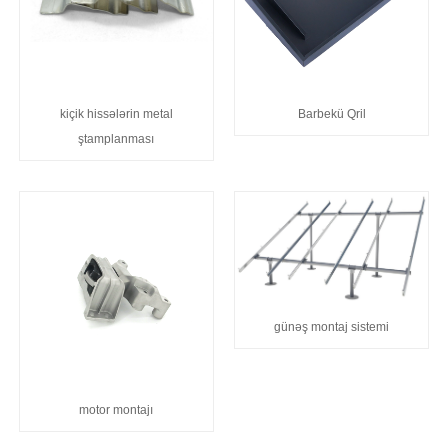
kiçik hissələrin metal
Barbekü Qril
ştamplanması
günəş montaj sistemi
motor montajı