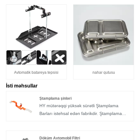
Avtomatik batareya tepsisi
nahar qutusu
İsti məhsullar
Ştamplama şinləri
HY mütərəqqi yüksək sürətli Ştamplama
Barları istehsal edən fabrikdir. Ştamplama
Busbarları elektrik nəqliyyat vasitələrinin əsas
komponentidir və mis, mis və alüminium üç ən
çox yayılmış şin materialıdır. Busbarlar ən çox
Döküm Avtomobil Filtri