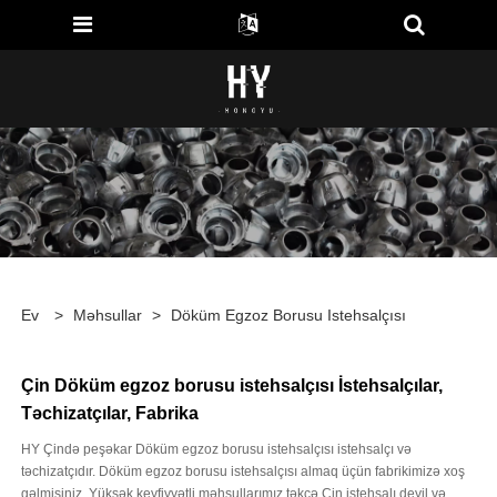
Ev
>
Məhsullar
>
Döküm Egzoz Borusu Istehsalçısı
Çin Döküm egzoz borusu istehsalçısı İstehsalçılar,
Təchizatçılar, Fabrika
HY Çində peşəkar Döküm egzoz borusu istehsalçısı istehsalçı və
təchizatçıdır. Döküm egzoz borusu istehsalçısı almaq üçün fabrikimizə xoş
gəlmisiniz. Yüksək keyfiyyətli məhsullarımız təkcə Çin istehsalı deyil və