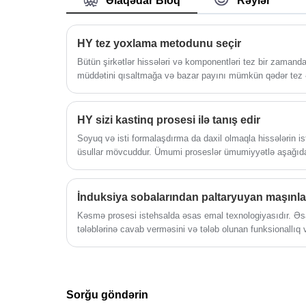
Əlaqədar Bloq
Rəylər
almaq üçün onu təzyiq altında saxlayır.
Bu isti radioaktiv su buxar generatorund
HY tez yoxlama metodunu seçir
borulardan keçir.
Bütün şirkətlər hissələri və komponentləri tez bir zaman
müddətini qısaltmağa və bazar payını mümkün qədər tez 
üstünlüklərini artırmağa və daha çox mənfəət əldə etməyə 
HY sizi kastinq prosesi ilə tanış edir
Soyuq və isti formalaşdırma da daxil olmaqla hissələrin is
üsullar mövcuddur. Ümumi proseslər ümumiyyətlə aşağıdak
tökmə, ştamplama, injection qəlibləmə və CNC! HY bu gün 
Kəsmə prosesi istehsalda əsas emal texnologiyasıdır. Ə
tələblərinə cavab verməsini və tələb olunan funksionallıq
etmək üçün materialların kənarlarını dəqiq şəkildə kəsmə
olunur.
Sorğu göndərin