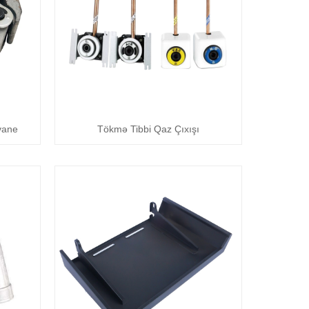
vane
Tökmə Tibbi Qaz Çıxışı