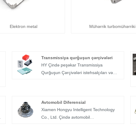
Elektron metal
Mühərrik turbomühərriki
Transmissiya qurğuşun çərçivələri
HY Çində peşəkar Transmissiya
Qurğuşun Çərçivələri istehsalçıları və
təchizatçılarıdır, Əgər düyü bişirənlər,
ş
quruducular, soyuducular və digər məişət
texnikası istehsal edirsinizsə, ən yaxşı
Avtomobil Diferensial
cihaz ştamplama təchizatçıları tərəfindən
Xiamen Hongyu Intelligent Technology
istehsal olunan ötürücü qurğuşun
Co., Ltd. Çində avtomobil
ur
çərçivələri kimi kiçik komponentlərə etibar
diferensiallarının peşəkar istehsalçısıdır
edirsiniz. HY Corporation burada kömək
ı
və avtomobil diferensiallarının qlobal bir
edə bilər.