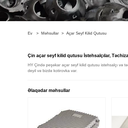
Ev
>
Məhsullar
>
Açar Seyf Kilid Qutusu
Çin açar seyf kilid qutusu İstehsalçılar, Təchiza
HY Çində peşəkar açar seyf kilid qutusu istehsalçı və tə
deyil və bizdə kotirovka var.
Əlaqədar məhsullar