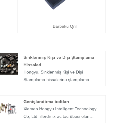
Barbekü Qril
Sinklənmiş Kişi və Dişi Ştamplama
Hissələri
Hongyu, Sinklənmiş Kişi və Dişi
Ştamplama hissələrinə ştamplama
istifadə edən bir fabrikdir. Metal
ştamplama, polad rulonlardan sinklənmiş
Genişləndirmə boltları
kişi və qadın hissələrini kəsmək və
Xiamen Hongyu Intelligent Technology
formalaşdırmaq üçün mütərəqqi yüksək
Co, Ltd, illərdir ixrac təcrübəsi olan
sürətli ştamplama Die və xüsusi preslər
məhsullarımız Avropada, ABŞ, Orta Şərq
və qidalandırıcılardan istifadə edir. Metal
və Cənub-Şərqi Asiyada yaxşı satılır. HY
ştamplama prosesi sürətli və səmərəlidir,