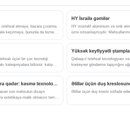
pəncərə təchizatçısıdır. O, əsas diqqəti
a
minik avtomobilləri və yüksək keyfiyyətli
HY İsrailə gəmilər
avtomobillər üçün ötürücü
komponentlərin tədqiqi, inkişafı və
da istehsal etməyə, bazara çıxarma
HY müxtəlif alüminium və sink ərinti
ələ keçirməyə, bununla da biznes
üzrə ixtisaslaşmışdır. Məhsullarımız
istehsalına yönəldir və bütün modellər
ümid edirlər.
işıqlandırma, mühərriklər, kənd təs
üçün tam işlənib hazırlanmış
sahələrində geniş istifadə olunur. Ş
standartlaşdırılmış və ixtisaslaşmış
məhsullarımızın 40%-i ABŞ, Böyük B
Avtomobil Diferensial yığımlarına malikdir.
Cənubi Koreya və İsrail daxil olma
tehsalı üçün bir çox texnoloji
Qabaqcıl istehsal texnologiyası və s
Dəqiq tökmə texnologiyası, tam avtomobil
ı kateqoriyalara bölünür: kalıp
konteyner göndərmə tapşırığını uğ
modelinin uyğunlaşdırılması kitabxanası
sizə kastinqə giriş təqdim edir~
və xarici ticarətə dəstək xidmətləri ilə o,
İnduksiya sobalarından paltaryuyan maşınlara qədər: kəsmə texnologiyasının tətbiqi təhlili
Əlillər üçün duş kreslosun
xaricdəki avtomobil təmiri zəncirləri,
modifikasiya fabrikləri və avtomobil
sasən son məhsulun dizayn
Əlillər üçün duş kreslo istifadə e
 və estetikaya malik olmasını təmin
hissələrinin topdan satışı üçün sabit
k və emal etmək üçün istifadə
əməkdaşlıq mənbəyi istehsalçısına
çevrilmişdir.