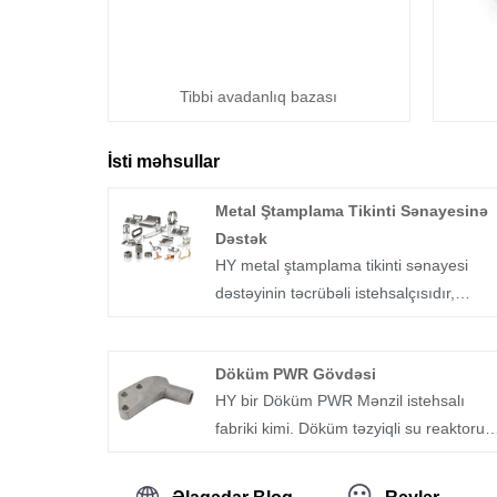
Tibbi avadanlıq bazası
İsti məhsullar
Metal Ştamplama Tikinti Sənayesinə
Dəstək
HY metal ştamplama tikinti sənayesi
dəstəyinin təcrübəli istehsalçısıdır,
kommersiya binalarında və hətta yaşayı
binalarında metal istifadəsi artmağa
Döküm PWR Gövdəsi
davam edir. Metal, ağacdan və digər
HY bir Döküm PWR Mənzil istehsalı
tikinti materiallarından daha effektiv
fabriki kimi. Döküm təzyiqli su reaktoru
şəkildə korroziyaya, çürüməyə və strukt
korpusunda reaktorun nüvəsi suyu
stresinə davamlı bir materialdır.
qızdırır və buxara çevrilməsinin qarşısın