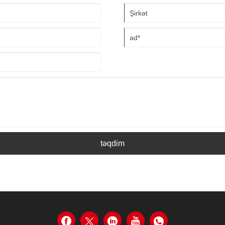
təqdim